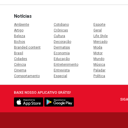
Notícias
Ambiente
Cotidiano
Esporte
Artigo
Crônicas
Geral
Beleza
Cultura
Life Style
Bichos
Decoração
Mercado
Branded content
Dermatips
Moda
Brasil
Economia
Motor
Cidades
Educação
Mundo
Ciência
Entretenimento
Música
Cinema
Entrevista
Paladar
Comportamento
Especial
Política
BAIXE NOSSO APLICATIVO GRÁTIS!
SIGA