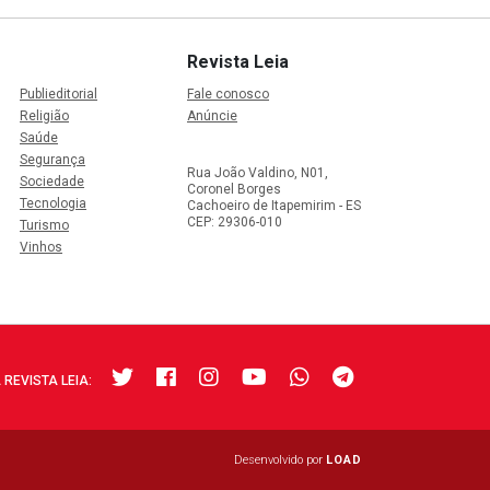
Revista Leia
Publieditorial
Fale conosco
Religião
Anúncie
Saúde
Segurança
Rua João Valdino, N01,
Sociedade
Coronel Borges
Tecnologia
Cachoeiro de Itapemirim - ES
CEP: 29306-010
Turismo
Vinhos
 REVISTA LEIA:
Desenvolvido por
LOAD