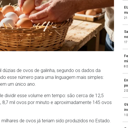
EU
ma
21
Sa
no
17
Fe
mi
8 
il dúzias de ovos de galinha, segundo os dados da
indo esse número para uma linguagem mais simples:
Em
 em um único ano.
pa
2 
vale dividir esse volume em tempo: são cerca de 12,5
ra, 8,7 mil ovos por minuto e aproximadamente 145 ovos
GW
in
1 
 milhares de ovos já teriam sido produzidos no Estado.