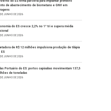
verno do ES firma parceria para implantar primeiro
nto de abastecimento de biometano e GNV em
ragens
 DE JUNHO DE 2026
onomia do ES cresce 2,2% no 1º tri e supera média
cional
 DE JUNHO DE 2026
letadora de R$ 12 milhões impulsiona produção de tilápia
 ES
 DE JUNHO DE 2026
las Portuário do ES: portos capixabas movimentam 137,5
lhões de toneladas
 DE JUNHO DE 2026