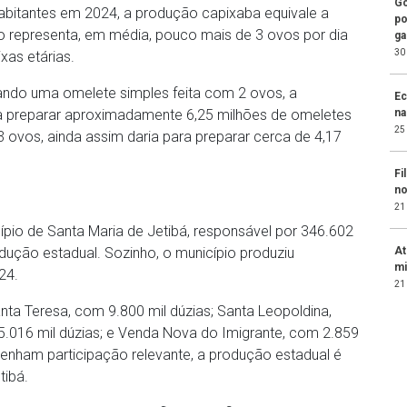
Go
bitantes em 2024, a produção capixaba equivale a
po
so representa, em média, pouco mais de 3 ovos por dia
ga
30
xas etárias.
erando uma omelete simples feita com 2 ovos, a
Ec
na
ara preparar aproximadamente 6,25 milhões de omeletes
25
3 ovos, ainda assim daria para preparar cerca de 4,17
Fi
no
21
ípio de Santa Maria de Jetibá, responsável por 346.602
At
odução estadual. Sozinho, o município produziu
mi
24.
21
ta Teresa, com 9.800 mil dúzias; Santa Leopoldina,
5.016 mil dúzias; e Venda Nova do Imigrante, com 2.859
enham participação relevante, a produção estadual é
tibá.