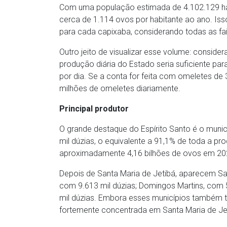
Com uma população estimada de 4.102.129 ha
cerca de 1.114 ovos por habitante ao ano. Is
para cada capixaba, considerando todas as fai
Outro jeito de visualizar esse volume: consid
produção diária do Estado seria suficiente p
por dia. Se a conta for feita com omeletes de 
milhões de omeletes diariamente.
Principal produtor
O grande destaque do Espírito Santo é o munic
mil dúzias, o equivalente a 91,1% de toda a pr
aproximadamente 4,16 bilhões de ovos em 20
Depois de Santa Maria de Jetibá, aparecem San
com 9.613 mil dúzias; Domingos Martins, com 
mil dúzias. Embora esses municípios também t
fortemente concentrada em Santa Maria de Je