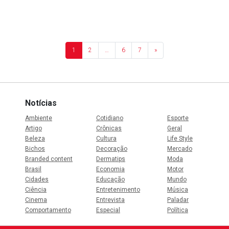
1
2
…
6
7
»
Notícias
Ambiente
Cotidiano
Esporte
Artigo
Crônicas
Geral
Beleza
Cultura
Life Style
Bichos
Decoração
Mercado
Branded content
Dermatips
Moda
Brasil
Economia
Motor
Cidades
Educação
Mundo
Ciência
Entretenimento
Música
Cinema
Entrevista
Paladar
Comportamento
Especial
Política