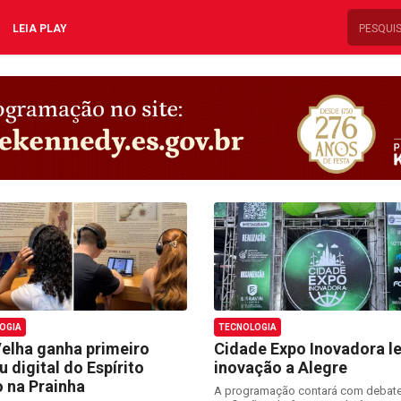
LEIA PLAY
OGIA
TECNOLOGIA
Velha ganha primeiro
Cidade Expo Inovadora l
 digital do Espírito
inovação a Alegre
 na Prainha
A programação contará com debat