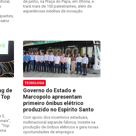
ficial,
de junho, na Praça do Papa, em Vitória, e
s
trará mais de 150 palestrantes, além de
experiências inéditas de inovação.
ipantes,
 setor
TECNOLOGIA
ng de
Governo do Estado e
 Top
Marcopolo apresentam
primeiro ônibus elétrico
produzido no Espírito Santo
 S,
Com apoio dos incentivos estaduais,
onais",
multinacional expande fábrica, investe na
o "Top
produção de ônibus elétricos e gera novas
esma
oportunidades de empregos.