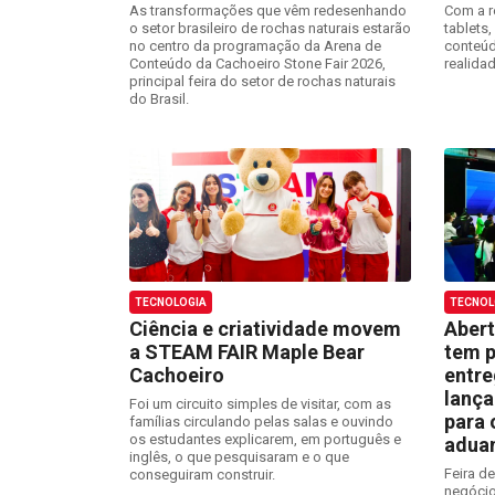
As transformações que vêm redesenhando
Com a r
o setor brasileiro de rochas naturais estarão
tablets
no centro da programação da Arena de
conteúd
Conteúdo da Cachoeiro Stone Fair 2026,
realida
principal feira do setor de rochas naturais
do Brasil.
TECNOLOGIA
TECNOL
Ciência e criatividade movem
Abert
a STEAM FAIR Maple Bear
tem p
Cachoeiro
entre
lanç
Foi um circuito simples de visitar, com as
para 
famílias circulando pelas salas e ouvindo
os estudantes explicarem, em português e
aduan
inglês, o que pesquisaram e o que
Feira d
conseguiram construir.
negócios