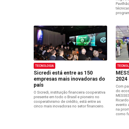
Pavilhão
técnica
progra
TECNOLOGIA
TECNOL
Sicredi está entre as 150
MESS
empresas mais inovadoras do
2024
país
Com par
do ecos
O Sicredi, instituição financeira cooperativa
MESSES,
presente em todo o Brasil e pioneiro no
Ricardo
cooperativismo de crédito, está entre as
evento 
cinco mais inovadoras no setor financeiro.
na prom
como fa