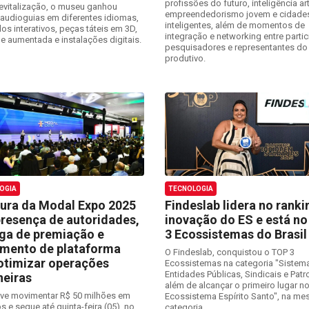
profissões do futuro, inteligência arti
evitalização, o museu ganhou
empreendedorismo jovem e cidade
, audioguias em diferentes idiomas,
inteligentes, além de momentos de
os interativos, peças táteis em 3D,
integração e networking entre partic
de aumentada e instalações digitais.
pesquisadores e representantes do
produtivo.
OGIA
TECNOLOGIA
ura da Modal Expo 2025
Findeslab lidera no ranki
resença de autoridades,
inovação do ES e está no
ga de premiação e
3 Ecossistemas do Brasil
amento de plataforma
O Findeslab, conquistou o TOP 3
otimizar operações
Ecossistemas na categoria "Sistema
Entidades Públicas, Sindicais e Patr
eiras
além de alcançar o primeiro lugar n
eve movimentar R$ 50 milhões em
Ecossistema Espírito Santo", na m
 e segue até quinta-feira (05), no
categoria.