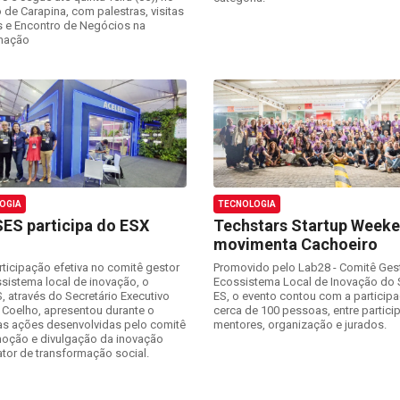
 de Carapina, com palestras, visitas
s e Encontro de Negócios na
mação
OGIA
TECNOLOGIA
ES participa do ESX
Techstars Startup Week
movimenta Cachoeiro
ticipação efetiva no comitê gestor
Promovido pelo Lab28 - Comitê Ges
sistema local de inovação, o
Ecossistema Local de Inovação do 
 através do Secretário Executivo
ES, o evento contou com a particip
 Coelho, apresentou durante o
cerca de 100 pessoas, entre partici
as ações desenvolvidas pelo comitê
mentores, organização e jurados.
oção e divulgação da inovação
tor de transformação social.