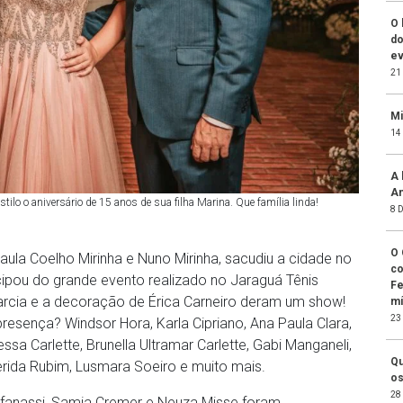
O 
do
ev
21
Mi
14
A 
An
lo o aniversário de 15 anos de sua filha Marina. Que família linda!
8 
O 
Paula Coelho Mirinha e Nuno Mirinha, sacudiu a cidade no
co
icipou do grande evento realizado no Jaraguá Tênis
Fe
 Garcia e a decoração de Érica Carneiro deram um show!
mí
23
ença? Windsor Hora, Karla Cipriano, Ana Paula Clara,
essa Carlette, Brunella Ultramar Carlette, Gabi Manganeli,
Qu
erida Rubim, Lusmara Soeiro e muito mais.
os
28
afanassi, Samia Cremer e Neuza Misse foram