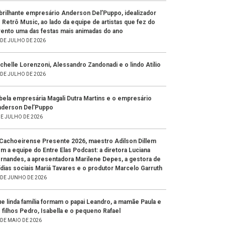
brilhante empresário Anderson Del’Puppo, idealizador
 Retrô Music, ao lado da equipe de artistas que fez do
ento uma das festas mais animadas do ano
 DE JULHO DE 2026
chelle Lorenzoni, Alessandro Zandonadi e o lindo Atílio
 DE JULHO DE 2026
bela empresária Magali Dutra Martins e o empresário
derson Del’Puppo
DE JULHO DE 2026
Cachoeirense Presente 2026, maestro Adilson Dillem
m a equipe do Entre Elas Podcast: a diretora Luciana
rnandes, a apresentadora Marilene Depes, a gestora de
dias sociais Mariá Tavares e o produtor Marcelo Garruth
 DE JUNHO DE 2026
e linda família formam o papai Leandro, a mamãe Paula e
 filhos Pedro, Isabella e o pequeno Rafael
 DE MAIO DE 2026