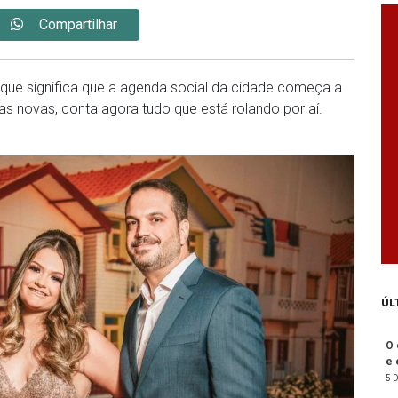
Compartilhar
que significa que a agenda social da cidade começa a
as novas, conta agora tudo que está rolando por aí.
ÚL
O 
e 
5 