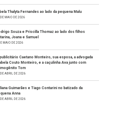
bela Thalyta Fernandes ao lado da pequena Malu
 DE MAIO DE 2026
drigo Souza e Priscilla Thomaz ao lado dos filhos
tarina, Joana e Samuel
DE MAIO DE 2026
publicitário Caetano Monteiro, sua esposa, a advogada
abela Couto Monteiro, e a caçulinha Ava junto com
imogênito Tom
 DE ABRIL DE 2026
liana Guimarães e Tiago Contarini no batizado da
quena Anna
 DE ABRIL DE 2026