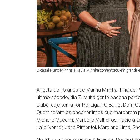
O casal Nuno Mirinha e Paula Mirinha comemorou em grande esti
A festa de 15 anos de Marina Mirinha, filha de 
último sábado, dia 7. Muita gente bacana part
Clube, cujo tema foi ‘Portugal’. O Buffet Dom
Quem foram os bacanérrimos que marcaram pres
Michelle Mucelini, Marcelle Malheiros, Fabíola L
Laila Nemer, Jana Pimentel, Marciane Lima, Sh
No último sábado, as queridíssimas Regina Gr