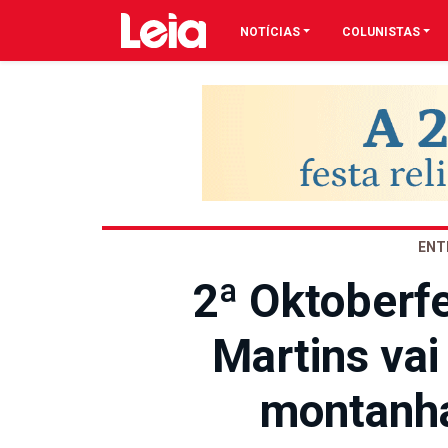
NOTÍCIAS
COLUNISTAS
ENT
2ª Oktoberf
Martins va
montanha