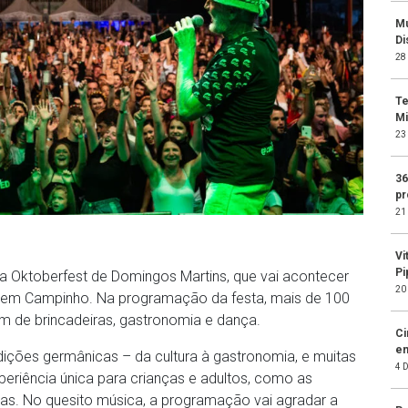
Mu
Di
28
Te
Mi
23
36
pr
21
Vi
Pi
 Oktoberfest de Domingos Martins, que vai acontecer
20
o, em Campinho. Na programação da festa, mais de 100
lém de brincadeiras, gastronomia e dança.
Ci
em
radições germânicas – da cultura à gastronomia, e muitas
4 
eriência única para crianças e adultos, como as
ras. No quesito música, a programação vai agradar a