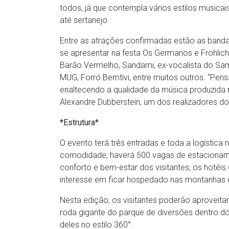
todos, já que contempla vários estilos musica
até sertanejo.
Entre as atrações confirmadas estão as band
se apresentar na festa Os Germanos e Frohlich,
Barão Vermelho, Sandami, ex-vocalista do Samb
MUG, Forró Bemtivi, entre muitos outros. “Pe
enaltecendo a qualidade da música produzida n
Alexandre Dubberstein, um dos realizadores do
*Estrutura*
O evento terá três entradas e toda a logística
comodidade, haverá 500 vagas de estacionam
conforto e bem-estar dos visitantes, os hotéi
interesse em ficar hospedado nas montanhas 
Nesta edição, os visitantes poderão aproveita
roda gigante do parque de diversões dentro 
deles no estilo 360°.