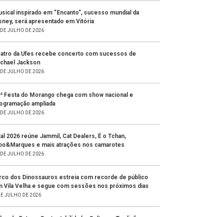
sical inspirado em “Encanto”, sucesso mundial da
sney, será apresentado em Vitória
 DE JULHO DE 2026
atro da Ufes recebe concerto com sucessos de
chael Jackson
 DE JULHO DE 2026
ª Festa do Morango chega com show nacional e
ogramação ampliada
 DE JULHO DE 2026
tal 2026 reúne Jammil, Cat Dealers, É o Tchan,
po&Marques e mais atrações nos camarotes
 DE JULHO DE 2026
rco dos Dinossauros estreia com recorde de público
 Vila Velha e segue com sessões nos próximos dias
DE JULHO DE 2026