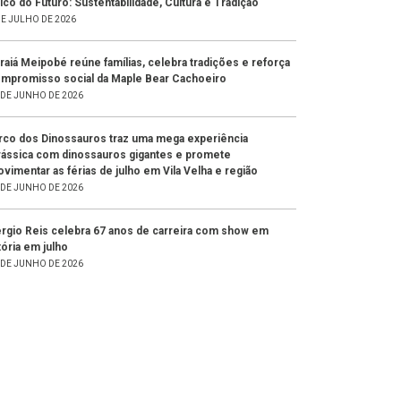
lco do Futuro: Sustentabilidade, Cultura e Tradição
DE JULHO DE 2026
raiá Meipobé reúne famílias, celebra tradições e reforça
mpromisso social da Maple Bear Cachoeiro
 DE JUNHO DE 2026
rco dos Dinossauros traz uma mega experiência
rássica com dinossauros gigantes e promete
vimentar as férias de julho em Vila Velha e região
 DE JUNHO DE 2026
rgio Reis celebra 67 anos de carreira com show em
tória em julho
 DE JUNHO DE 2026