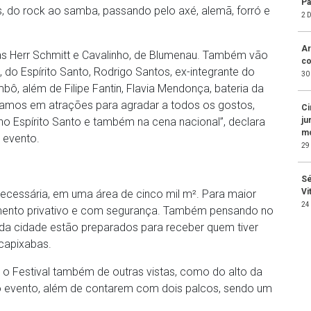
Pa
is, do rock ao samba, passando pelo axé, alemã, forró e
2 
Ar
as Herr Schmitt e Cavalinho, de Blumenau. Também vão
co
 do Espírito Santo, Rodrigo Santos, ex-integrante do
30
ô, além de Filipe Fantin, Flavia Mendonça, bateria da
nsamos em atrações para agradar a todos os gostos,
Ci
ju
o Espírito Santo e também na cena nacional”, declara
mo
 evento.
29
Sé
Vi
 necessária, em uma área de cinco mil m². Para maior
24
ento privativo e com segurança. Também pensando no
s da cidade estão preparados para receber quem tiver
capixabas.
r o Festival também de outras vistas, como do alto da
do evento, além de contarem com dois palcos, sendo um