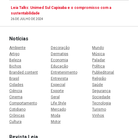
Leia Talks: Unimed Sul Capixaba e o compromisso com a
sustentabilidade
26 DE JULHO DE 2024
Notícias
Ambiente
Decoração
Mundo
Artigo
Dermatips
Música
Beleza
Economia
Paladar
Bichos
Educação
Política
Branded content
Entretenimento
Publieditorial
Brasil
Entrevista
Religião
Cidades
Especial
Saúde
Ciência
Esporte
Segurança
Cinema
Geral
Sociedade
Comportamento
Life Style
Tecnologia
Cotidiano
Mercado
Turismo
Crônicas
Moda
Vinhos
Cultura
Motor
Revista Leia