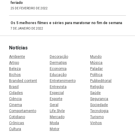
feriado
25 DE FEVEREIRO DE 2022
Os 5 melhores filmes e séries para maratonar no fim de semana
7 DE JANEIRO DE 2022
Notícias
Ambiente
Decoração
Mundo
Artigo
Dermatips
Música
Beleza
Economia
Paladar
Bichos
Educação
Política
Branded content
Entretenimento
Publieditorial
Brasil
Entrevista
Religião
Cidades
Especial
Saúde
Ciência
Esporte
Segurança
Cinema
Geral
Sociedade
Comportamento
Life Style
Tecnologia
Cotidiano
Mercado
Turismo
Crônicas
Moda
Vinhos
Cultura
Motor