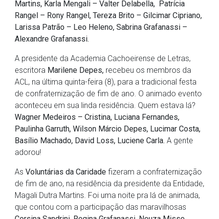
Martins, Karla Mengali – Valter Delabella, Patrícia
Rangel – Rony Rangel, Tereza Brito – Gilcimar Cipriano,
Larissa Patrão – Leo Heleno, Sabrina Grafanassi –
Alexandre Grafanassi.
A presidente da Academia Cachoeirense de Letras,
escritora
Marilene Depes,
recebeu os membros da
ACL, na última quinta-feira (8), para a tradicional festa
de confraternização de fim de ano. O animado evento
aconteceu em sua linda residência. Quem estava lá?
Wagner Medeiros – Cristina, Luciana Fernandes,
Paulinha Garruth, Wilson Márcio Depes, Lucimar Costa,
Basílio Machado, David Loss, Luciene Carla.
A gente
adorou!
As
Voluntárias da Caridade
fizeram a confraternização
de fim de ano, na residência da presidente da Entidade,
Magali Dutra Martins. Foi uma noite pra lá de animada,
que contou com a participação das maravilhosas
Corsina Sandrini
,
Regina Grafanassi, Neuza Misse,