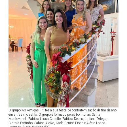
O grupo ‘As Amigas Fit’ fez a sua festa de confraternização de fim de ano
em altíssimo estilo. O grupo é formado pelas bonitonas Sarita
Mantovaneli, Fabíola Lessa Carlette, Fabíola Depes, Juliana Ortega,
Cinthia Portinho, Sabina Aleixo, Karla Denise Fiório e Alécia Longo