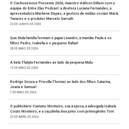
O Cachoeirense Presente 2026, maestro Adilson Dillem com a
equipe do Entre Elas Podcast: a diretora Luciana Fernandes, a
apresentadora Marilene Depes, a gestora de mídias sociais Mariá
Tavares e o produtor Marcelo Garruth
23 DE JUNHO DE 2026
Que linda família formam o papai Leandro, a mamãe Paula e os
filhos Pedro, Isabella e o pequeno Rafael
28 DE MAIO DE 2026
A bela Thalyta Fernandes ao lado da pequena Malu
15 DE MAIO DE 2026
Rodrigo Souza e Priscilla Thomaz ao lado dos filhos Catarina,
Joana e Samuel
7 DE MAIO DE 2026
O publicitário Caetano Monteiro, sua esposa, a advogada Isabela
Couto Monteiro, e a caçulinha Ava junto com primogênito Tom
23 DE ABRIL DE 2026