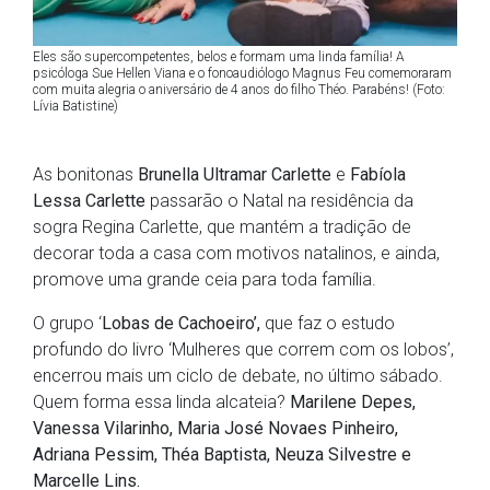
Eles são supercompetentes, belos e formam uma linda família! A
psicóloga Sue Hellen Viana e o fonoaudiólogo Magnus Feu comemoraram
com muita alegria o aniversário de 4 anos do filho Théo. Parabéns! (Foto:
Lívia Batistine)
As bonitonas
Brunella Ultramar Carlette
e
Fabíola
Lessa Carlette
passarão o Natal na residência da
sogra Regina Carlette, que mantém a tradição de
decorar toda a casa com motivos natalinos, e ainda,
promove uma grande ceia para toda família.
O grupo ‘
Lobas de Cachoeiro’,
que faz o estudo
profundo do livro ‘Mulheres que correm com os lobos’,
encerrou mais um ciclo de debate, no último sábado.
Quem forma essa linda alcateia?
Marilene Depes,
Vanessa Vilarinho, Maria José Novaes Pinheiro,
Adriana Pessim, Théa Baptista, Neuza Silvestre e
Marcelle Lins.