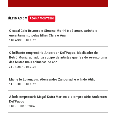
ÚLTIMAS EM
REGINA MONTEIRO
O casal Caio Brunoro e Simone Morini é só amor, carinho e
encantamento pelas filhas Clara e Ana
5 DE AGOSTO DE 2026
O brilhante empresário Anderson Del’Puppo, idealizador do
Retrô Music, ao lado da equipe de artistas que fez do evento uma
das festas mais animadas do ano
21 DE JULHO DE 2026
Michelle Lorenzoni, Alessandro Zandonadi e o lindo Atílio
14 DE JULHO DE 2026
A bela empresária Magali Dutra Martins e o empresário Anderson
Del’Puppo
8 DE JULHO DE 2026