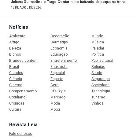
Juliana Guimarães e Tiago Contarini no batizado da pequena Anna
15 DE ABRIL DE 2026
Notícias
Ambiente
Decoração
Mundo
Artigo
Dermatips
Música
Beleza
Economia
Paladar
Bichos
Educação
Política
Branded content
Entretenimento
Publieditorial
Brasil
Entrevista
Religião
Cidades
Especial
Saúde
Ciência
Esporte
Segurança
Cinema
Geral
Sociedade
Comportamento
Life Style
Tecnologia
Cotidiano
Mercado
Turismo
Crônicas
Moda
Vinhos
Cultura
Motor
Revista Leia
Fale conosco