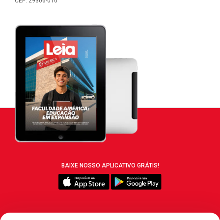
CEP: 29306-010
BAIXE NOSSO APLICATIVO GRÁTIS!
SIGA REVISTA LEIA: