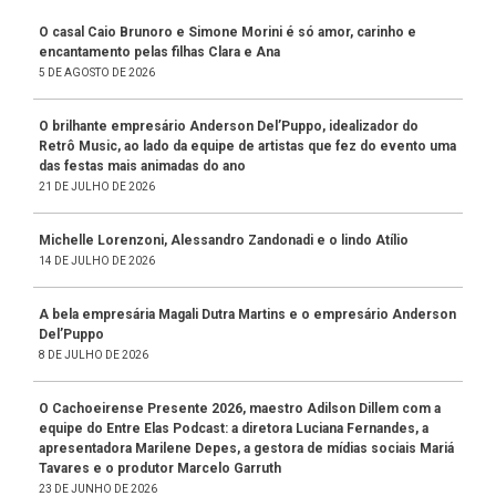
O casal Caio Brunoro e Simone Morini é só amor, carinho e
encantamento pelas filhas Clara e Ana
5 DE AGOSTO DE 2026
O brilhante empresário Anderson Del’Puppo, idealizador do
Retrô Music, ao lado da equipe de artistas que fez do evento uma
das festas mais animadas do ano
21 DE JULHO DE 2026
Michelle Lorenzoni, Alessandro Zandonadi e o lindo Atílio
14 DE JULHO DE 2026
A bela empresária Magali Dutra Martins e o empresário Anderson
Del’Puppo
8 DE JULHO DE 2026
O Cachoeirense Presente 2026, maestro Adilson Dillem com a
equipe do Entre Elas Podcast: a diretora Luciana Fernandes, a
apresentadora Marilene Depes, a gestora de mídias sociais Mariá
Tavares e o produtor Marcelo Garruth
23 DE JUNHO DE 2026