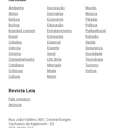
Ambiente
Decoração
Mundo
Artigo
Dermatips
Música
Beleza
Economia
Paladar
Bichos
Educação
Política
Branded content
Entretenimento
Publieditorial
Brasil
Entrevista
Religião
Cidades
Especial
Saúde
Ciência
Esporte
Segurança
Cinema
Geral
Sociedade
Comportamento
Life Style
Tecnologia
Cotidiano
Mercado
Turismo
Crônicas
Moda
Vinhos
Cultura
Motor
Revista Leia
Fale conosco
Anúncie
Rua João Valdino, N01, Coronel Borges
Cachoeiro de Itapemirim - ES