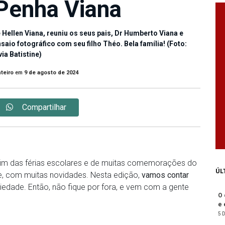
 Penha Viana
Hellen Viana, reuniu os seus pais, Dr Humberto Viana e
aio fotográfico com seu filho Théo. Bela família! (Foto:
via Batistine)
teiro
em
9 de agosto de 2024
Compartilhar
m das férias escolares e de muitas comemorações do
ÚL
de, com muitas novidades. Nesta edição,
vamos contar
ciedade. Então, não fique por fora, e vem com a gente
O 
e 
5 