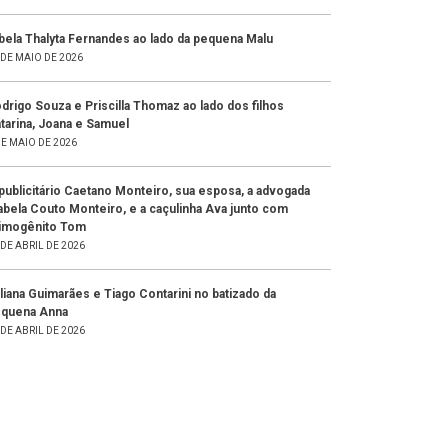
bela Thalyta Fernandes ao lado da pequena Malu
 DE MAIO DE 2026
drigo Souza e Priscilla Thomaz ao lado dos filhos
tarina, Joana e Samuel
DE MAIO DE 2026
publicitário Caetano Monteiro, sua esposa, a advogada
abela Couto Monteiro, e a caçulinha Ava junto com
imogênito Tom
 DE ABRIL DE 2026
liana Guimarães e Tiago Contarini no batizado da
quena Anna
 DE ABRIL DE 2026