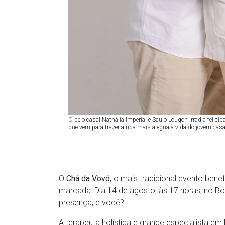
O belo casal Nathália Imperial e Saulo Lougon irradia fel
que vem para trazer ainda mais alegria à vida do jovem casa
O
Chá da Vovó
, o mais tradicional evento bene
marcada: Dia 14 de agosto, às 17 horas, no Bom
presença, e você?
A terapeuta holística e grande especialista em 