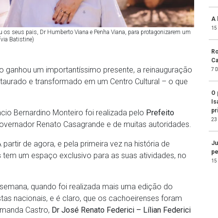
A 
15
niu os seus pais, Dr Humberto Viana e Penha Viana, para protagonizarem um
ívia Batistine)
Ro
Ca
eiro ganhou um importantíssimo presente, a reinauguração
7 
staurado e transformado em um Centro Cultural – o que
O 
Is
pr
ácio Bernardino Monteiro foi realizada pelo
Prefeito
23
vernador Renato Casagrande e de muitas autoridades.
partir de agora, e pela primeira vez na história de
Ju
pe
s
tem um espaço exclusivo para as suas atividades, no
15
e semana, quando foi realizada mais uma edição do
tas nacionais, e é claro, que os cachoeirenses foram
Ammanda Castro,
Dr José Renato Federici – Lílian Federici