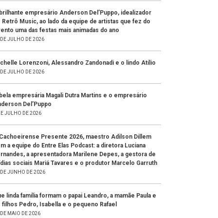
brilhante empresário Anderson Del’Puppo, idealizador
 Retrô Music, ao lado da equipe de artistas que fez do
ento uma das festas mais animadas do ano
 DE JULHO DE 2026
chelle Lorenzoni, Alessandro Zandonadi e o lindo Atílio
 DE JULHO DE 2026
bela empresária Magali Dutra Martins e o empresário
derson Del’Puppo
DE JULHO DE 2026
Cachoeirense Presente 2026, maestro Adilson Dillem
m a equipe do Entre Elas Podcast: a diretora Luciana
rnandes, a apresentadora Marilene Depes, a gestora de
dias sociais Mariá Tavares e o produtor Marcelo Garruth
 DE JUNHO DE 2026
e linda família formam o papai Leandro, a mamãe Paula e
 filhos Pedro, Isabella e o pequeno Rafael
 DE MAIO DE 2026