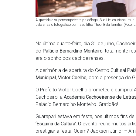
A querida e supercompetente psicóloga, Sue Hellen Viana, reu
belo ensaio fotográfico com seu filho Théo. Bela família! (Foto: L
Na última quarta-feira, dia 31 de julho, Cacho
do
Palácio Bernardino Monteiro
, totalmente re
era o sonho dos cachoeirenses.
A cerimônia de abertura do Centro Cultural Pal
Municipal, Victor Coelho,
com a presença do Go
O Prefeito Victor Coelho prometeu e cumpriu! A 
Cachoeiro, a
Academia Cachoeirense de Letra
Palácio Bernardino Monteiro. Gratidão!
Guarapari estava em festa, nos últimos fins d
‘Esquina da Cultura’. O
evento reúne muitos artis
prestigiar a festa. Quem? Jackson Júnior – 