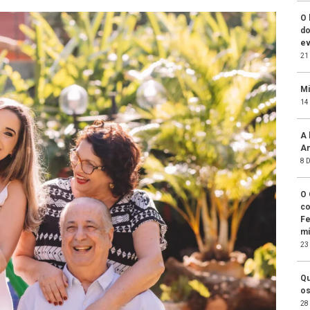
O 
do
ev
21
Mi
14
A 
An
8 
O 
co
Fe
mí
23
Qu
os
28