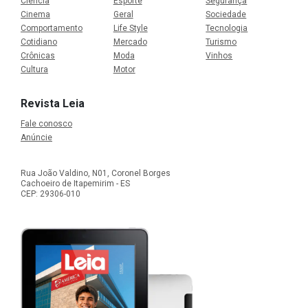
Ciência
Esporte
Segurança
Cinema
Geral
Sociedade
Comportamento
Life Style
Tecnologia
Cotidiano
Mercado
Turismo
Crônicas
Moda
Vinhos
Cultura
Motor
Revista Leia
Fale conosco
Anúncie
Rua João Valdino, N01, Coronel Borges
Cachoeiro de Itapemirim - ES
CEP: 29306-010