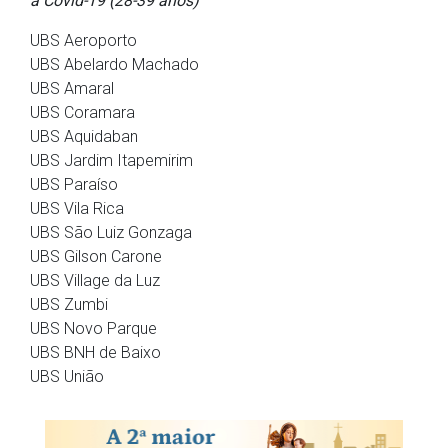
a Covid-19 (28-39 anos)
UBS Aeroporto
UBS Abelardo Machado
UBS Amaral
UBS Coramara
UBS Aquidaban
UBS Jardim Itapemirim
UBS Paraíso
UBS Vila Rica
UBS São Luiz Gonzaga
UBS Gilson Carone
UBS Village da Luz
UBS Zumbi
UBS Novo Parque
UBS BNH de Baixo
UBS União