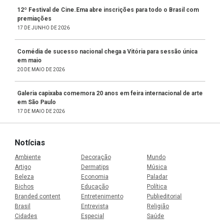
12º Festival de Cine.Ema abre inscrições para todo o Brasil com
premiações
17 DE JUNHO DE 2026
Comédia de sucesso nacional chega a Vitória para sessão única
em maio
20 DE MAIO DE 2026
Galeria capixaba comemora 20 anos em feira internacional de arte
em São Paulo
17 DE MAIO DE 2026
Notícias
Ambiente
Decoração
Mundo
Artigo
Dermatips
Música
Beleza
Economia
Paladar
Bichos
Educação
Política
Branded content
Entretenimento
Publieditorial
Brasil
Entrevista
Religião
Cidades
Especial
Saúde