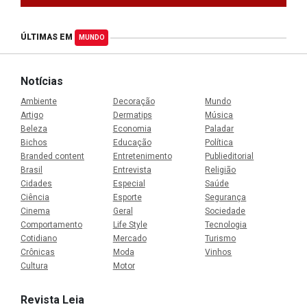
ÚLTIMAS EM
MUNDO
Notícias
Ambiente
Decoração
Mundo
Artigo
Dermatips
Música
Beleza
Economia
Paladar
Bichos
Educação
Política
Branded content
Entretenimento
Publieditorial
Brasil
Entrevista
Religião
Cidades
Especial
Saúde
Ciência
Esporte
Segurança
Cinema
Geral
Sociedade
Comportamento
Life Style
Tecnologia
Cotidiano
Mercado
Turismo
Crônicas
Moda
Vinhos
Cultura
Motor
Revista Leia