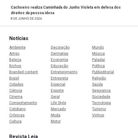
Cachoeiro realiza Caminhada do Junho Violeta em defesa dos
direitos da pessoa idosa
8 DE JUNHO DE 2026
Notícias
Ambiente
Decoração
Mundo
Artigo
Dermatips
Música
Beleza
Economia
Paladar
Bichos
Educação
Política
Branded content
Entretenimento
Publieditorial
Brasil
Entrevista
Religião
Cidades
Especial
Saúde
Ciência
Esporte
Segurança
Cinema
Geral
Sociedade
Comportamento
Life Style
Tecnologia
Cotidiano
Mercado
Turismo
Crônicas
Moda
Vinhos
Cultura
Motor
Revista Leia