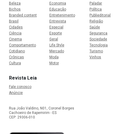
Beleza
Economia
Paladar
Bichos
Educação
Política
Branded content
Entretenimento
Publieditorial
Brasil
Entrevista
Religião
Cidades
Especial
Saúde
Ciência
Esporte
Segurança
Cinema
Geral
Sociedade
Comportamento
Life Style
Tecnologia
Cotidiano
Mercado
Turismo
Crônicas
Moda
Vinhos
Cultura
Motor
Revista Leia
Fale conosco
Anúncie
Rua João Valdino, N01, Coronel Borges
Cachoeiro de Itapemirim - ES
CEP: 29306-010