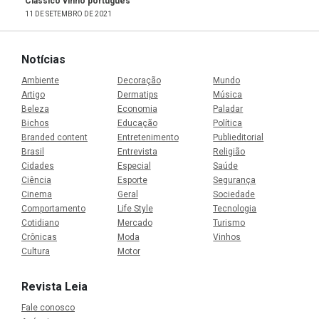
Clássico vinho português
11 DE SETEMBRO DE 2021
Notícias
Ambiente
Decoração
Mundo
Artigo
Dermatips
Música
Beleza
Economia
Paladar
Bichos
Educação
Política
Branded content
Entretenimento
Publieditorial
Brasil
Entrevista
Religião
Cidades
Especial
Saúde
Ciência
Esporte
Segurança
Cinema
Geral
Sociedade
Comportamento
Life Style
Tecnologia
Cotidiano
Mercado
Turismo
Crônicas
Moda
Vinhos
Cultura
Motor
Revista Leia
Fale conosco