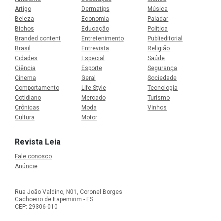
Artigo
Dermatips
Música
Beleza
Economia
Paladar
Bichos
Educação
Política
Branded content
Entretenimento
Publieditorial
Brasil
Entrevista
Religião
Cidades
Especial
Saúde
Ciência
Esporte
Segurança
Cinema
Geral
Sociedade
Comportamento
Life Style
Tecnologia
Cotidiano
Mercado
Turismo
Crônicas
Moda
Vinhos
Cultura
Motor
Revista Leia
Fale conosco
Anúncie
Rua João Valdino, N01, Coronel Borges
Cachoeiro de Itapemirim - ES
CEP: 29306-010