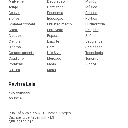
Ambiente
Decoração
Mundo
Artigo
Dermatips
Música
Beleza
Economia
Paladar
Bichos
Educação
Política
Branded content
Entretenimento
Publieditorial
Brasil
Entrevista
Religião
Cidades
Especial
Saúde
Ciência
Esporte
Segurança
Cinema
Geral
Sociedade
Comportamento
Life Style
Tecnologia
Cotidiano
Mercado
Turismo
Crônicas
Moda
Vinhos
Cultura
Motor
Revista Leia
Fale conosco
Anúncie
Rua João Valdino, N01, Coronel Borges
Cachoeiro de Itapemirim - ES
CEP: 29306-010