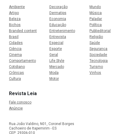
Ambiente
Decoração
Mundo
Artigo
Dermatips
Música
Beleza
Economia
Paladar
Bichos
Educação
Política
Branded content
Entretenimento
Publieditorial
Brasil
Entrevista
Religião
Cidades
Especial
Saúde
Ciência
Esporte
Segurança
Cinema
Geral
Sociedade
Comportamento
Life Style
Tecnologia
Cotidiano
Mercado
Turismo
Crônicas
Moda
Vinhos
Cultura
Motor
Revista Leia
Fale conosco
Anúncie
Rua João Valdino, N01, Coronel Borges
Cachoeiro de Itapemirim - ES
CEP: 29306-010