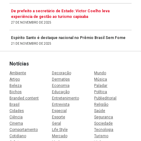
De prefeito a secretário de Estado: Victor Coelho leva
experiência de gestão ao turismo capixaba
27 DE NOVEMBRO DE 2025
Espírito Santo é destaque nacional no Prêmio Brasil Sem Fome
21 DE NOVEMBRO DE 2025
Notícias
Ambiente
Decoração
Mundo
Artigo
Dermatips
Música
Beleza
Economia
Paladar
Bichos
Educação
Política
Branded content
Entretenimento
Publieditorial
Brasil
Entrevista
Religião
Cidades
Especial
Saúde
Ciência
Esporte
Segurança
Cinema
Geral
Sociedade
Comportamento
Life Style
Tecnologia
Cotidiano
Mercado
Turismo