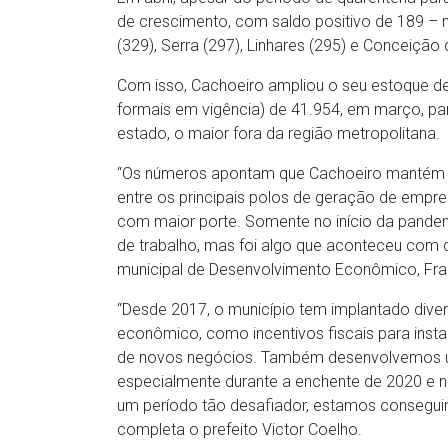
de crescimento, com saldo positivo de 189 – 
(329), Serra (297), Linhares (295) e Conceição 
Com isso, Cachoeiro ampliou o seu estoque de
formais em vigência) de 41.954, em março, pa
estado, o maior fora da região metropolitana.
“Os números apontam que Cachoeiro mantém u
entre os principais polos de geração de empreg
com maior porte. Somente no início da pande
de trabalho, mas foi algo que aconteceu com q
municipal de Desenvolvimento Econômico, Fran
“Desde 2017, o município tem implantado dive
econômico, como incentivos fiscais para inst
de novos negócios. Também desenvolvemos um
especialmente durante a enchente de 2020 e 
um período tão desafiador, estamos conseguin
completa o prefeito Victor Coelho.