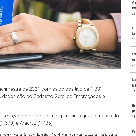
As
ex
28
Cu
Un
12
Es
en
28
Na
al
adrimestre de 2021 com saldo positivo de 1.331
18
Os dados são do Cadastro Geral de Empregados e
Br
pr
m geração de empregos nos primeiros quatro meses do
18
 (1.670) e Aracruz (1.435).
Pr
ra combate à pandemia, Cachoeiro manteve a trajetória