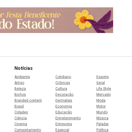
Notícias
Ambiente
Cotidiano
Esporte
Artigo
Crônicas
Geral
Beleza
Cultura
Life Style
Bichos
Decoração
Mercado
Branded content
Dermatips
Moda
Brasil
Economia
Motor
Cidades
Educação
Mundo
Ciência
Entretenimento
Música
Cinema
Entrevista
Paladar
Comportamento
Especial
Política