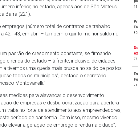
pa
número inferior, no estado, apenas aos de São Mateus
11
da Barra (221).
Pr
 empregos (número total de contratos de trabalho
Fa
ra 42.143, em abril – também o quinto melhor saldo no
30
De
m padrão de crescimento constante, se firmando
ex
27
o e renda do estado – à frente, inclusive, de cidades
mia tivemos uma queda mais brusca no saldo de postos
Es
uase todos os municípios”, destaca o secretário
F
cisco Montovanelli.”
21
rsas medidas para alavancar o desenvolvimento
alação de empresas e desburocratização para abertura
 trabalho forte de atendimento aos empreendedores,
neste período de pandemia. Com isso, mesmo vivendo
do elevar a geração de emprego e renda na cidade”,