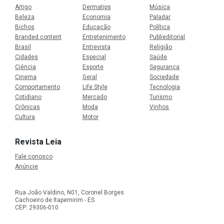
Artigo
Dermatips
Música
Beleza
Economia
Paladar
Bichos
Educação
Política
Branded content
Entretenimento
Publieditorial
Brasil
Entrevista
Religião
Cidades
Especial
Saúde
Ciência
Esporte
Segurança
Cinema
Geral
Sociedade
Comportamento
Life Style
Tecnologia
Cotidiano
Mercado
Turismo
Crônicas
Moda
Vinhos
Cultura
Motor
Revista Leia
Fale conosco
Anúncie
Rua João Valdino, N01, Coronel Borges
Cachoeiro de Itapemirim - ES
CEP: 29306-010