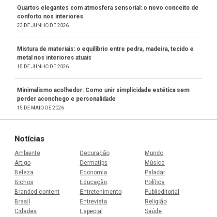
Quartos elegantes com atmosfera sensorial: o novo conceito de
conforto nos interiores
23 DE JUNHO DE 2026
Mistura de materiais: o equilíbrio entre pedra, madeira, tecido e
metal nos interiores atuais
15 DE JUNHO DE 2026
Minimalismo acolhedor: Como unir simplicidade estética sem
perder aconchego e personalidade
15 DE MAIO DE 2026
Notícias
Ambiente
Decoração
Mundo
Artigo
Dermatips
Música
Beleza
Economia
Paladar
Bichos
Educação
Política
Branded content
Entretenimento
Publieditorial
Brasil
Entrevista
Religião
Cidades
Especial
Saúde