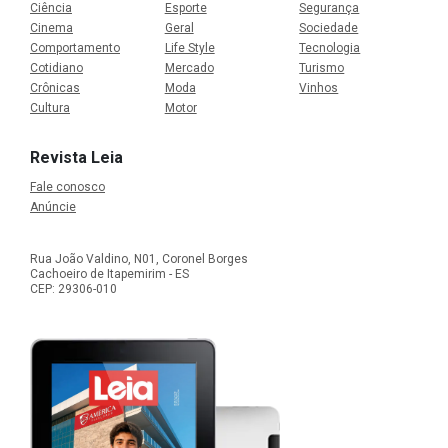
Ciência
Esporte
Segurança
Cinema
Geral
Sociedade
Comportamento
Life Style
Tecnologia
Cotidiano
Mercado
Turismo
Crônicas
Moda
Vinhos
Cultura
Motor
Revista Leia
Fale conosco
Anúncie
Rua João Valdino, N01, Coronel Borges
Cachoeiro de Itapemirim - ES
CEP: 29306-010