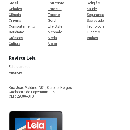
Brasil
Entrevista
Religião
Cidades
Especial
Saúde
Ciência
Esporte
Segurança
Cinema
Geral
Sociedade
Comportamento
Life Style
Tecnologia
Cotidiano
Mercado
Turismo
Crônicas
Moda
Vinhos
Cultura
Motor
Revista Leia
Fale conosco
Anúncie
Rua João Valdino, N01, Coronel Borges
Cachoeiro de Itapemirim - ES
CEP: 29306-010