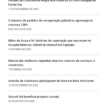
Feriado da Consciência Negra terá chuva no ES com chegada de
frente fria
17 DE NOVEMBRO DE 2025
O número de pedidos de recuperação judicial no agronegócio
cresceu 138%.
8 DE JULHO DE 2025
Mães de força e fé: histórias de superação que nasceram no
Hospital Materno-Infantil da Unimed Sul Capixaba
10 DE MAIO DE 2025
Maioria das mulheres capixabas atua nos setores de serviços e
comércios
7 DE MARÇO DE 2025
Artesãs de Cachoeiro participaram de feira em Belo Horizonte
12 DE DEZEMBRO DE 2024
Sicoob Sul beneficia projetos sociais
23 DE AGOSTO DE 2024