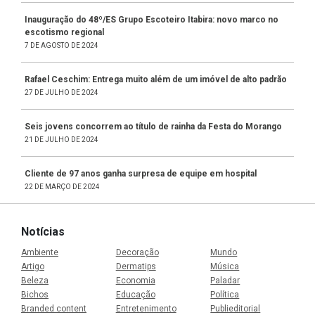
Inauguração do 48º/ES Grupo Escoteiro Itabira: novo marco no
escotismo regional
7 DE AGOSTO DE 2024
Rafael Ceschim: Entrega muito além de um imóvel de alto padrão
27 DE JULHO DE 2024
Seis jovens concorrem ao título de rainha da Festa do Morango
21 DE JULHO DE 2024
Cliente de 97 anos ganha surpresa de equipe em hospital
22 DE MARÇO DE 2024
Notícias
Ambiente
Decoração
Mundo
Artigo
Dermatips
Música
Beleza
Economia
Paladar
Bichos
Educação
Política
Branded content
Entretenimento
Publieditorial