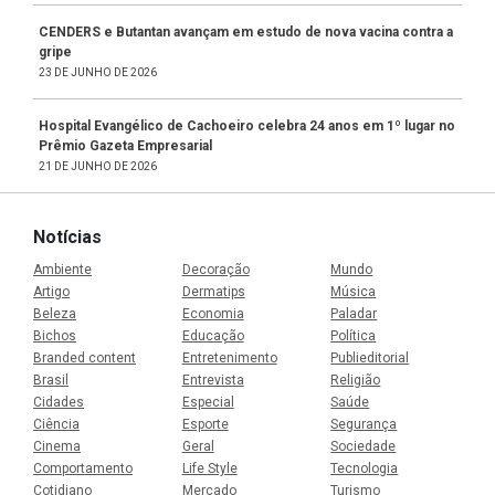
CENDERS e Butantan avançam em estudo de nova vacina contra a
gripe
23 DE JUNHO DE 2026
Hospital Evangélico de Cachoeiro celebra 24 anos em 1º lugar no
Prêmio Gazeta Empresarial
21 DE JUNHO DE 2026
Notícias
Ambiente
Decoração
Mundo
Artigo
Dermatips
Música
Beleza
Economia
Paladar
Bichos
Educação
Política
Branded content
Entretenimento
Publieditorial
Brasil
Entrevista
Religião
Cidades
Especial
Saúde
Ciência
Esporte
Segurança
Cinema
Geral
Sociedade
Comportamento
Life Style
Tecnologia
Cotidiano
Mercado
Turismo