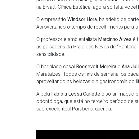
na Ervatti Clínica Estética, agora só falta você
O empresário
Windsor Hora
, baladeiro de carte
Aproveitando o tempo de recolhimento para t
O professor e ambientalista
Marcinho Alves
é t
as paisagens da Praia das Neves de “Pantanal
sensibilidade.
O badalado casal
Roosevelt Moreira
e
Ana Jul
Marataízes. Todos os fins de semana, os bac
aproveitando as belezas e a gastronomia do lit
A bela
Fabíola Lessa Carlette
é só animação e 
odontóloga, que está no terceiro período de s
são excelentes! Parabéns, querida.