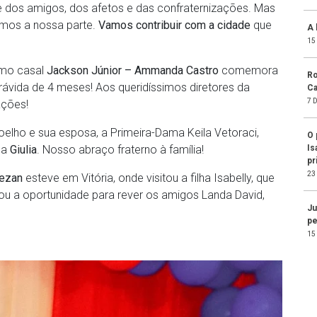
ge dos amigos, dos afetos e das confraternizações. Mas
amos a nossa parte.
Vamos contribuir com a cidade
que
A 
15
imo casal
Jackson Júnior – Ammanda Castro
comemora
Ro
ávida de 4 meses! Aos queridíssimos diretores da
Ca
7 
ações!
oelho e sua esposa, a Primeira-Dama Keila Vetoraci,
O 
Is
ha
Giulia
. Nosso abraço fraterno à família!
pr
23
Dezan
esteve em Vitória, onde visitou a filha Isabelly, que
ou a oportunidade para rever os amigos Landa David,
Ju
pe
15