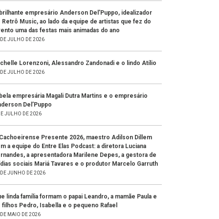
brilhante empresário Anderson Del’Puppo, idealizador
 Retrô Music, ao lado da equipe de artistas que fez do
ento uma das festas mais animadas do ano
 DE JULHO DE 2026
chelle Lorenzoni, Alessandro Zandonadi e o lindo Atílio
 DE JULHO DE 2026
bela empresária Magali Dutra Martins e o empresário
derson Del’Puppo
DE JULHO DE 2026
Cachoeirense Presente 2026, maestro Adilson Dillem
m a equipe do Entre Elas Podcast: a diretora Luciana
rnandes, a apresentadora Marilene Depes, a gestora de
dias sociais Mariá Tavares e o produtor Marcelo Garruth
 DE JUNHO DE 2026
e linda família formam o papai Leandro, a mamãe Paula e
 filhos Pedro, Isabella e o pequeno Rafael
 DE MAIO DE 2026