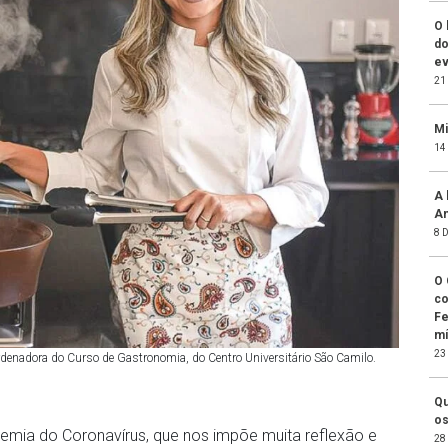
O 
do
ev
21
Mi
14
A 
An
8 
O 
co
Fe
mí
23
denadora do Curso de Gastronomia, do Centro Universitário São Camilo.
Qu
os
mia do Coronavírus, que nos impõe muita reflexão e
28