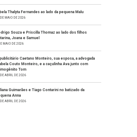
bela Thalyta Fernandes ao lado da pequena Malu
 DE MAIO DE 2026
drigo Souza e Priscilla Thomaz ao lado dos filhos
tarina, Joana e Samuel
DE MAIO DE 2026
publicitário Caetano Monteiro, sua esposa, a advogada
abela Couto Monteiro, e a caçulinha Ava junto com
imogênito Tom
 DE ABRIL DE 2026
liana Guimarães e Tiago Contarini no batizado da
quena Anna
 DE ABRIL DE 2026