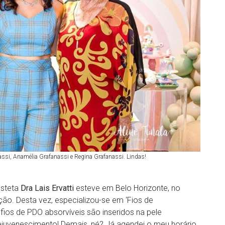
ssi, Anamélia Grafanassi e Regina Grafanassi. Lindas!
esteta
Dra Lais Ervatti
esteve em Belo Horizonte, no
ção. Desta vez, especializou-se em ‘Fios de
fios de PDO absorvíveis são inseridos na pele
rejuvenescimento! Demais, né? Já agendei o meu horário,