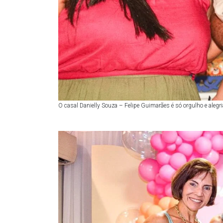
O casal Danielly Souza – Felipe Guimarães é só orgulho e alegria