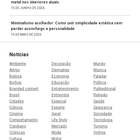
metal nos interiores atuais
15 DE JUNHO DE 2026
Minimalismo acolhedor: Como unir simplicidade estética sem
perder aconchego e personalidade
15 DE MAIO DE 2026
Notícias
Ambiente
Decoração
Mundo
Artigo
Dermatips
Música
Beleza
Economia
Paladar
Bichos
Educação
Política
Branded content
Entretenimento
Publieditorial
Brasil
Entrevista
Religião
Cidades
Especial
Saúde
Ciência
Esporte
Segurança
Cinema
Geral
Sociedade
Comportamento
Life Style
Tecnologia
Cotidiano
Mercado
Turismo
Crônicas
Moda
Vinhos
Cultura
Motor