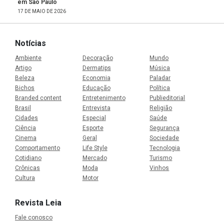
em São Paulo
17 DE MAIO DE 2026
Notícias
Ambiente
Decoração
Mundo
Artigo
Dermatips
Música
Beleza
Economia
Paladar
Bichos
Educação
Política
Branded content
Entretenimento
Publieditorial
Brasil
Entrevista
Religião
Cidades
Especial
Saúde
Ciência
Esporte
Segurança
Cinema
Geral
Sociedade
Comportamento
Life Style
Tecnologia
Cotidiano
Mercado
Turismo
Crônicas
Moda
Vinhos
Cultura
Motor
Revista Leia
Fale conosco