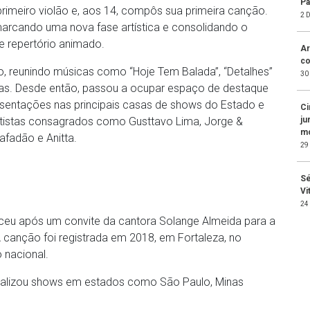
Pa
imeiro violão e, aos 14, compôs sua primeira canção.
2 
marcando uma nova fase artística e consolidando o
 e repertório animado.
Ar
co
o, reunindo músicas como “Hoje Tem Balada”, “Detalhes”
30
itas. Desde então, passou a ocupar espaço de destaque
esentações nas principais casas de shows do Estado e
Ci
ju
rtistas consagrados como Gusttavo Lima, Jorge &
mo
afadão e Anitta.
29
Sé
Vi
24
ceu após um convite da cantora Solange Almeida para a
canção foi registrada em 2018, em Fortaleza, no
 nacional.
realizou shows em estados como São Paulo, Minas