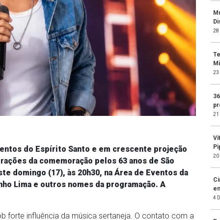
Mu
Di
28
Te
Mi
23
36
pr
21
Vi
Pi
entos do Espírito Santo e em crescente projeção
20
atrações da comemoração pelos 63 anos de São
este domingo (17), às 20h30, na Área de Eventos da
Ci
inho Lima e outros nomes da programação. A
em
4 
b forte influência da música sertaneja. O contato com a