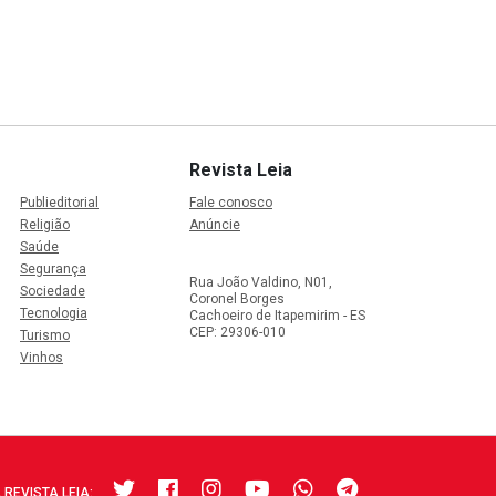
Revista Leia
Publieditorial
Fale conosco
Religião
Anúncie
Saúde
Segurança
Rua João Valdino, N01,
Sociedade
Coronel Borges
Tecnologia
Cachoeiro de Itapemirim - ES
CEP: 29306-010
Turismo
Vinhos
 REVISTA LEIA: