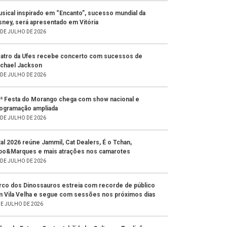
sical inspirado em “Encanto”, sucesso mundial da
sney, será apresentado em Vitória
 DE JULHO DE 2026
atro da Ufes recebe concerto com sucessos de
chael Jackson
 DE JULHO DE 2026
ª Festa do Morango chega com show nacional e
ogramação ampliada
 DE JULHO DE 2026
tal 2026 reúne Jammil, Cat Dealers, É o Tchan,
po&Marques e mais atrações nos camarotes
 DE JULHO DE 2026
rco dos Dinossauros estreia com recorde de público
 Vila Velha e segue com sessões nos próximos dias
DE JULHO DE 2026