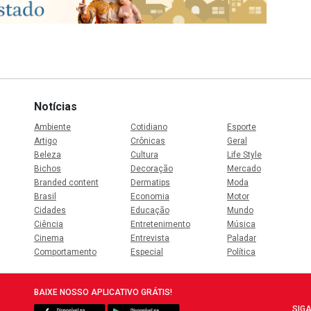
Notícias
Ambiente
Cotidiano
Esporte
Artigo
Crônicas
Geral
Beleza
Cultura
Life Style
Bichos
Decoração
Mercado
Branded content
Dermatips
Moda
Brasil
Economia
Motor
Cidades
Educação
Mundo
Ciência
Entretenimento
Música
Cinema
Entrevista
Paladar
Comportamento
Especial
Política
BAIXE NOSSO APLICATIVO GRÁTIS!
SIGA