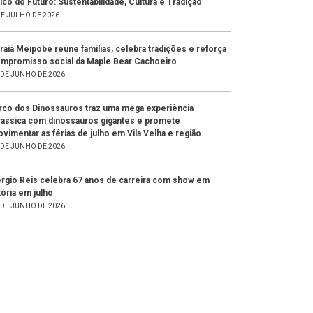
lco do Futuro: Sustentabilidade, Cultura e Tradição
DE JULHO DE 2026
raiá Meipobé reúne famílias, celebra tradições e reforça
mpromisso social da Maple Bear Cachoeiro
 DE JUNHO DE 2026
rco dos Dinossauros traz uma mega experiência
rássica com dinossauros gigantes e promete
vimentar as férias de julho em Vila Velha e região
 DE JUNHO DE 2026
rgio Reis celebra 67 anos de carreira com show em
tória em julho
 DE JUNHO DE 2026