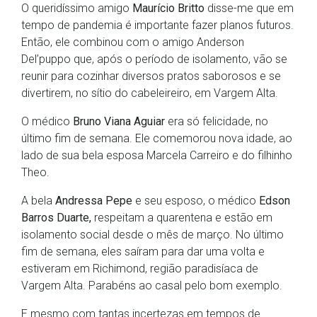
O queridíssimo amigo
Maurício Britto
disse-me que em
tempo de pandemia é importante fazer planos futuros.
Então, ele combinou com o amigo Anderson
Del’puppo que, após o período de isolamento, vão se
reunir para cozinhar diversos pratos saborosos e se
divertirem, no sítio do cabeleireiro, em Vargem Alta.
O médico
Bruno Viana Aguiar
era só felicidade, no
último fim de semana. Ele comemorou nova idade, ao
lado de sua bela esposa Marcela Carreiro e do filhinho
Theo.
A bela
Andressa Pepe
e seu esposo, o médico
Edson
Barros Duarte
,
respeitam a quarentena e estão em
isolamento social desde o mês de março. No último
fim de semana, eles saíram para dar uma volta e
estiveram em Richimond, região paradisíaca de
Vargem Alta. Parabéns ao casal pelo bom exemplo.
E mesmo com tantas incertezas em tempos de