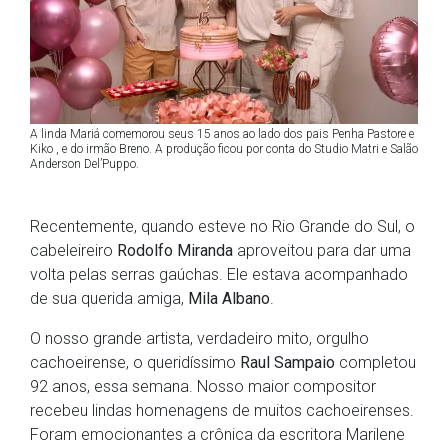
A linda Mariá comemorou seus 15 anos ao lado dos pais Penha Pastore e
Kiko , e do irmão Breno. A produção ficou por conta do Studio Matri e Salão
Anderson Del’Puppo.
Recentemente, quando esteve no Rio Grande do Sul, o
cabeleireiro
Rodolfo Miranda
aproveitou para dar uma
volta pelas serras gaúchas. Ele estava acompanhado
de sua querida amiga,
Mila Albano
.
O nosso grande artista, verdadeiro mito, orgulho
cachoeirense, o queridíssimo
Raul Sampaio
completou
92 anos, essa semana. Nosso maior compositor
recebeu lindas homenagens de muitos cachoeirenses.
Foram emocionantes a crônica da escritora Marilene