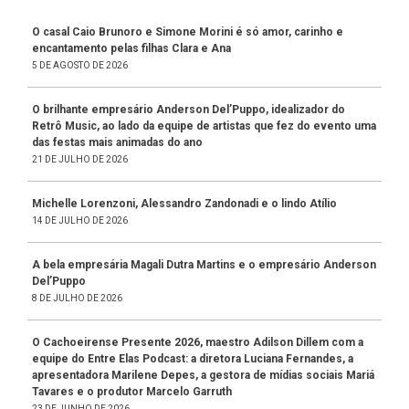
O casal Caio Brunoro e Simone Morini é só amor, carinho e
encantamento pelas filhas Clara e Ana
5 DE AGOSTO DE 2026
O brilhante empresário Anderson Del’Puppo, idealizador do
Retrô Music, ao lado da equipe de artistas que fez do evento uma
das festas mais animadas do ano
21 DE JULHO DE 2026
Michelle Lorenzoni, Alessandro Zandonadi e o lindo Atílio
14 DE JULHO DE 2026
A bela empresária Magali Dutra Martins e o empresário Anderson
Del’Puppo
8 DE JULHO DE 2026
O Cachoeirense Presente 2026, maestro Adilson Dillem com a
equipe do Entre Elas Podcast: a diretora Luciana Fernandes, a
apresentadora Marilene Depes, a gestora de mídias sociais Mariá
Tavares e o produtor Marcelo Garruth
23 DE JUNHO DE 2026