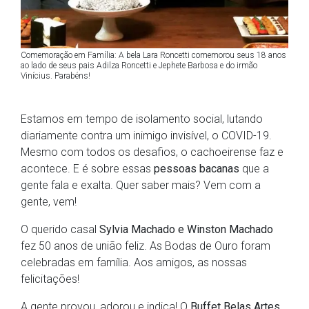
Comemoração em Família: A bela Lara Roncetti comemorou seus 18 anos
ao lado de seus pais Adilza Roncetti e Jephete Barbosa e do irmão
Vinícius. Parabéns!
Estamos em tempo de isolamento social, lutando
diariamente contra um inimigo invisível, o COVID-19.
Mesmo com todos os desafios, o cachoeirense faz e
acontece. E é sobre essas
pessoas bacanas
que a
gente fala e exalta. Quer saber mais? Vem com a
gente, vem!
O querido casal
Sylvia Machado e Winston Machado
fez 50 anos de união feliz. As Bodas de Ouro foram
celebradas em família. Aos amigos, as nossas
felicitações!
A gente provou, adorou e indica! O
Buffet Belas Artes