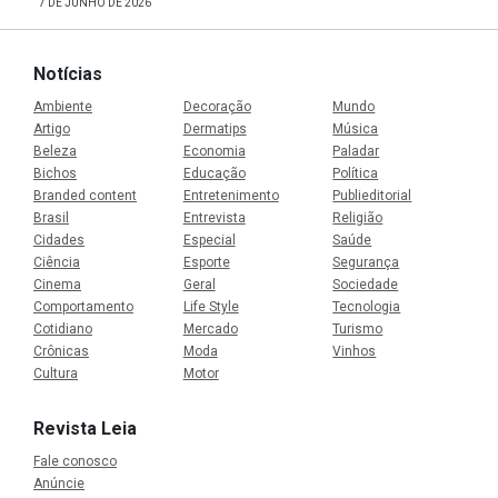
7 DE JUNHO DE 2026
Notícias
Ambiente
Decoração
Mundo
Artigo
Dermatips
Música
Beleza
Economia
Paladar
Bichos
Educação
Política
Branded content
Entretenimento
Publieditorial
Brasil
Entrevista
Religião
Cidades
Especial
Saúde
Ciência
Esporte
Segurança
Cinema
Geral
Sociedade
Comportamento
Life Style
Tecnologia
Cotidiano
Mercado
Turismo
Crônicas
Moda
Vinhos
Cultura
Motor
Revista Leia
Fale conosco
Anúncie