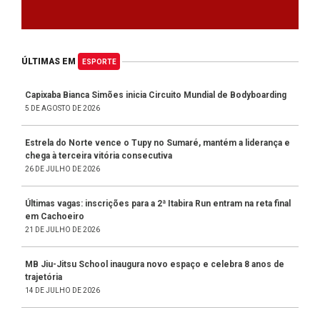
ÚLTIMAS EM
ESPORTE
Capixaba Bianca Simões inicia Circuito Mundial de Bodyboarding
5 DE AGOSTO DE 2026
Estrela do Norte vence o Tupy no Sumaré, mantém a liderança e
chega à terceira vitória consecutiva
26 DE JULHO DE 2026
Últimas vagas: inscrições para a 2ª Itabira Run entram na reta final
em Cachoeiro
21 DE JULHO DE 2026
MB Jiu-Jitsu School inaugura novo espaço e celebra 8 anos de
trajetória
14 DE JULHO DE 2026