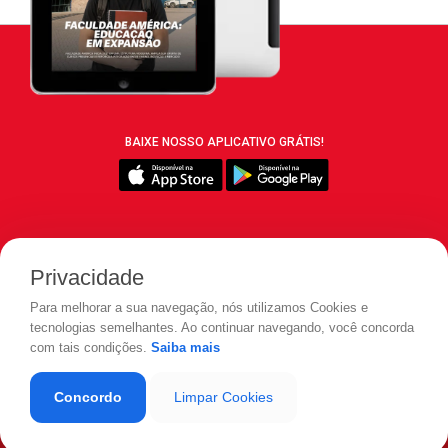
BAIXE NOSSO APLICATIVO GRÁTIS!
SIGA REVISTA LEIA:
Privacidade
Para melhorar a sua navegação, nós utilizamos Cookies e
tecnologias semelhantes. Ao continuar navegando, você concorda
com tais condições.
Saiba mais
© 2026 REVISTA LEIA - Todos os direitos reservados.
Concordo
Limpar Cookies
Desenvolvido por
LOAD