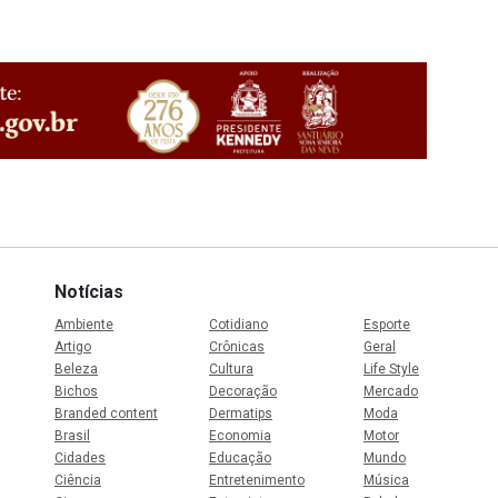
Notícias
Ambiente
Cotidiano
Esporte
Artigo
Crônicas
Geral
Beleza
Cultura
Life Style
Bichos
Decoração
Mercado
Branded content
Dermatips
Moda
Brasil
Economia
Motor
Cidades
Educação
Mundo
Ciência
Entretenimento
Música