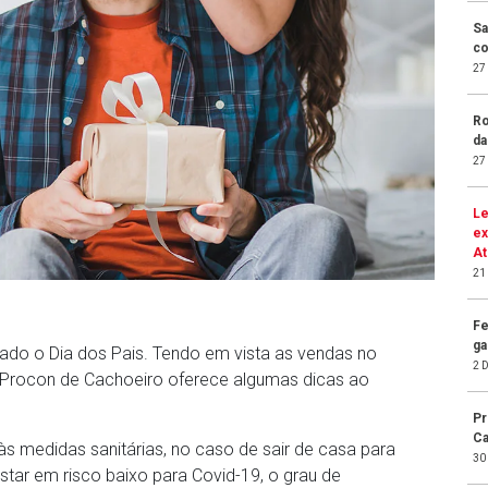
Sa
co
27
Ro
da
27
Le
ex
At
21
Fe
ga
ado o Dia dos Pais. Tendo em vista as vendas no
2 
 Procon de Cachoeiro oferece algumas dicas ao
Pr
Ca
 às medidas sanitárias, no caso de sair de casa para
30
star em risco baixo para Covid-19, o grau de