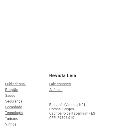
Revista Leia
Publieditorial
Fale conosco
Religião
Anúncie
Saúde
Segurança
Rua João Valdino, N01,
Sociedade
Coronel Borges
Tecnologia
Cachoeiro de Itapemirim - ES
CEP: 29306-010
Turismo
Vinhos