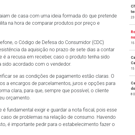
Ch
te
saiam de casa com uma ideia formada do que pretende
23
ilita na hora de comparar produtos por preço e
Ro
no
elefone, o Código de Defesa do Consumidor (CDC)
15
esistência da aquisição no prazo de sete dias a contar
e é a recusa em receber, caso o produto tenha sido
Ca
Ca
a sido acordado com o vendedor.
15
rificar se as condições de pagamento estão claras. O
vos a encargos de parcelamentos, juros e opções para
Ca
do
rma clara, para que, sempre que possível, o cliente
8 
seu orçamento.
é fundamental exigir e guardar a nota fiscal, pois esse
caso de problemas na relação de consumo. Havendo
to, é importante pedir para o estabelecimento fazer o
.