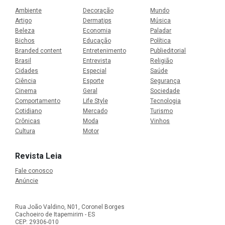
Ambiente
Decoração
Mundo
Artigo
Dermatips
Música
Beleza
Economia
Paladar
Bichos
Educação
Política
Branded content
Entretenimento
Publieditorial
Brasil
Entrevista
Religião
Cidades
Especial
Saúde
Ciência
Esporte
Segurança
Cinema
Geral
Sociedade
Comportamento
Life Style
Tecnologia
Cotidiano
Mercado
Turismo
Crônicas
Moda
Vinhos
Cultura
Motor
Revista Leia
Fale conosco
Anúncie
Rua João Valdino, N01, Coronel Borges
Cachoeiro de Itapemirim - ES
CEP: 29306-010