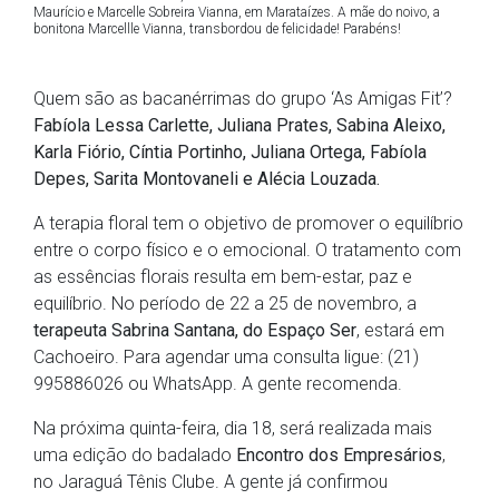
Maurício e Marcelle Sobreira Vianna, em Marataízes. A mãe do noivo, a
bonitona Marcellle Vianna, transbordou de felicidade! Parabéns!
Quem são as bacanérrimas do grupo ‘As Amigas Fit’?
Fabíola Lessa Carlette, Juliana Prates, Sabina Aleixo,
Karla Fiório, Cíntia Portinho, Juliana Ortega, Fabíola
Depes, Sarita Montovaneli e Alécia Louzada.
A terapia floral tem o objetivo de promover o equilíbrio
entre o corpo físico e o emocional. O tratamento com
as essências florais resulta em bem-estar, paz e
equilíbrio. No período de 22 a 25 de novembro, a
terapeuta Sabrina Santana, do Espaço Ser
, estará em
Cachoeiro. Para agendar uma consulta ligue: (21)
995886026 ou WhatsApp. A gente recomenda.
Na próxima quinta-feira, dia 18, será realizada mais
uma edição do badalado
Encontro dos Empresários
,
no Jaraguá Tênis Clube. A gente já confirmou