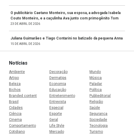
O publicitário Caetano Monteiro, sua esposa, a advogada Isabela
Couto Monteiro, e a caçulinha Ava junto com primogênito Tom
23 DE ABRIL DE 2026
Juliana Guimarães e Tiago Contarini no batizado da pequena Anna
15 DE ABRIL DE 2026
Notícias
Ambiente
Decoração
Mundo
Artigo
Dermatips
Música
Beleza
Economia
Paladar
Bichos
Educação
Política
Branded content
Entretenimento
Publieditorial
Brasil
Entrevista
Religião
Cidades
Especial
Saúde
Ciência
Esporte
Segurança
Cinema
Geral
Sociedade
Comportamento
Life Style
Tecnologia
Cotidiano
Mercado
Turismo