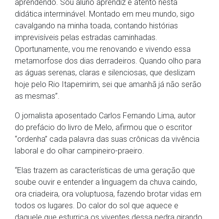
aprendendo. Sou aluno aprendiz e atento nesta
didática interminável. Montado em meu mundo, sigo
cavalgando na minha toada, contando histórias
imprevisíveis pelas estradas caminhadas.
Oportunamente, vou me renovando e vivendo essa
metamorfose dos dias derradeiros. Quando olho para
as águas serenas, claras e silenciosas, que deslizam
hoje pelo Rio Itapemirim, sei que amanhã já não serão
as mesmas”.
O jornalista aposentado Carlos Fernando Lima, autor
do prefácio do livro de Melo, afirmou que o escritor
“ordenha” cada palavra das suas crônicas da vivência
laboral e do olhar campineiro-praeiro.
“Elas trazem as características de uma geração que
soube ouvir e entender a linguagem da chuva caindo,
ora criadeira, ora voluptuosa, fazendo brotar vidas em
todos os lugares. Do calor do sol que aquece e
daquele que esturrica os viventes dessa pedra girando