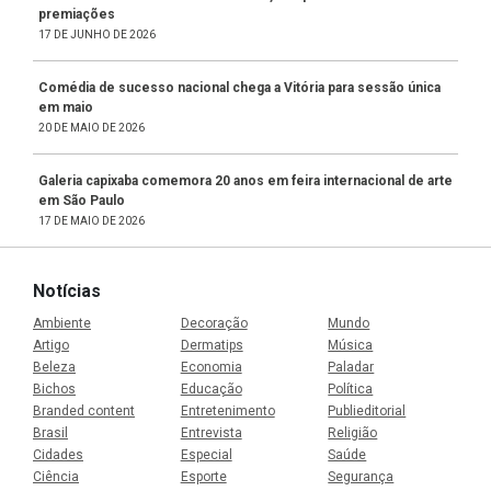
premiações
17 DE JUNHO DE 2026
Comédia de sucesso nacional chega a Vitória para sessão única
em maio
20 DE MAIO DE 2026
Galeria capixaba comemora 20 anos em feira internacional de arte
em São Paulo
17 DE MAIO DE 2026
Notícias
Ambiente
Decoração
Mundo
Artigo
Dermatips
Música
Beleza
Economia
Paladar
Bichos
Educação
Política
Branded content
Entretenimento
Publieditorial
Brasil
Entrevista
Religião
Cidades
Especial
Saúde
Ciência
Esporte
Segurança