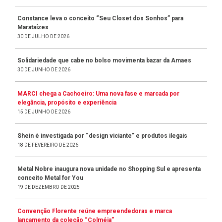
Constance leva o conceito “Seu Closet dos Sonhos” para
Marataízes
30 DE JULHO DE 2026
Solidariedade que cabe no bolso movimenta bazar da Amaes
30 DE JUNHO DE 2026
MARCI chega a Cachoeiro: Uma nova fase e marcada por
elegância, propósito e experiência
15 DE JUNHO DE 2026
Shein é investigada por “design viciante” e produtos ilegais
18 DE FEVEREIRO DE 2026
Metal Nobre inaugura nova unidade no Shopping Sul e apresenta
conceito Metal for You
19 DE DEZEMBRO DE 2025
Convenção Florente reúne empreendedoras e marca
lançamento da coleção “Colméia”