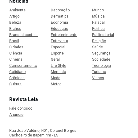
Notícias
Ambiente
Decoração
Mundo
Artigo
Dermatips
Música
Beleza
Economia
Paladar
Bichos
Educação
Política
Branded content
Entretenimento
Publieditorial
Brasil
Entrevista
Religião
Cidades
Especial
Saúde
Ciência
Esporte
Segurança
Cinema
Geral
Sociedade
Comportamento
Life Style
Tecnologia
Cotidiano
Mercado
Turismo
Crônicas
Moda
Vinhos
Cultura
Motor
Revista Leia
Fale conosco
Anúncie
Rua João Valdino, N01, Coronel Borges
Cachoeiro de Itapemirim - ES