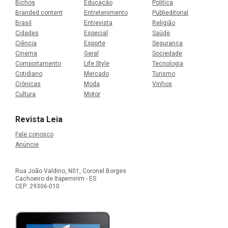
Bichos
Educação
Política
Branded content
Entretenimento
Publieditorial
Brasil
Entrevista
Religião
Cidades
Especial
Saúde
Ciência
Esporte
Segurança
Cinema
Geral
Sociedade
Comportamento
Life Style
Tecnologia
Cotidiano
Mercado
Turismo
Crônicas
Moda
Vinhos
Cultura
Motor
Revista Leia
Fale conosco
Anúncie
Rua João Valdino, N01, Coronel Borges
Cachoeiro de Itapemirim - ES
CEP: 29306-010