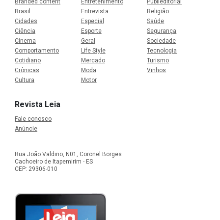
Branded content
Entretenimento
Publieditorial
Brasil
Entrevista
Religião
Cidades
Especial
Saúde
Ciência
Esporte
Segurança
Cinema
Geral
Sociedade
Comportamento
Life Style
Tecnologia
Cotidiano
Mercado
Turismo
Crônicas
Moda
Vinhos
Cultura
Motor
Revista Leia
Fale conosco
Anúncie
Rua João Valdino, N01, Coronel Borges
Cachoeiro de Itapemirim - ES
CEP: 29306-010