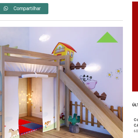
Compartilhar
ÚL
Co
C
6 