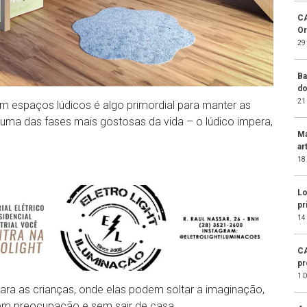
CA
Or
29
Ba
do
21
em espaços lúdicos é algo primordial para manter as
 é uma das fases mais gostosas da vida – o lúdico impera,
Ma
ar
18
Lo
pr
14
CA
pr
1 
ara as crianças, onde elas podem soltar a imaginação,
 sem preocupação e sem sair de casa.