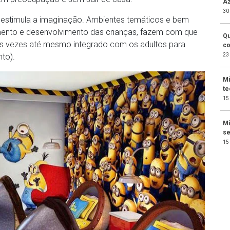
Az
30
r estimula a imaginação. Ambientes temáticos e bem
mento e desenvolvimento das crianças, fazem com que
Qu
s vezes até mesmo integrado com os adultos para
co
to).
23
Mi
te
15
Mi
se
15