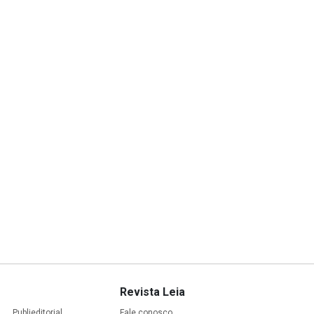
Revista Leia
Publieditorial
Fale conosco