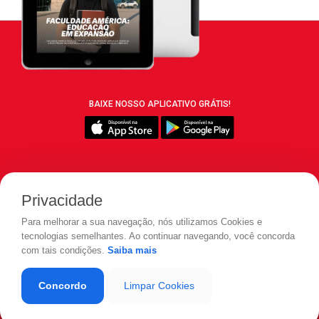
BAIXE NOSSO APLICATIVO GRÁTIS!
SIGA REVISTA LEIA:
Privacidade
Para melhorar a sua navegação, nós utilizamos Cookies e
tecnologias semelhantes. Ao continuar navegando, você concorda
com tais condições.
Saiba mais
© 2026 REVISTA LEIA - Todos os direitos reservados.
Concordo
Limpar Cookies
Desenvolvido por
LOAD