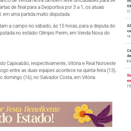
 Branco de Venda Nova também teve dificuldades para se
In
Vi
rtas de final para a Desportiva por 3 a 1, os atuais
17
 em uma partida muito disputada.
ltam a campo no sábado, às 15 horas, para a disputa do
42
ca
isputada no estádio Olímpio Perim, em Venda Nova do
14
Ca
de
8 
 Capixabão, respectivamente, Vitória e Real Noroeste
jogo entre as duas equipes acontece na quinta-feira (13),
Si
o domingo (16), no Salvador Costa, em Vitória.
ex
7 