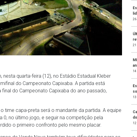
Es
li
26
Úl
re
21
MB
an
14
nesta quarta-feira (12), no Estádio Estadual Kleber
semifinal do Campeonato Capixaba. A partida está
Es
da final do Campeonato Capixaba do ano passado,
so
13
 o time capa-preta será o mandante da partida. A equipe
Ca
a 0, no último jogo, e seguir na competição pela
do
12
perdido o primeiro confronto pelo mesmo placar.