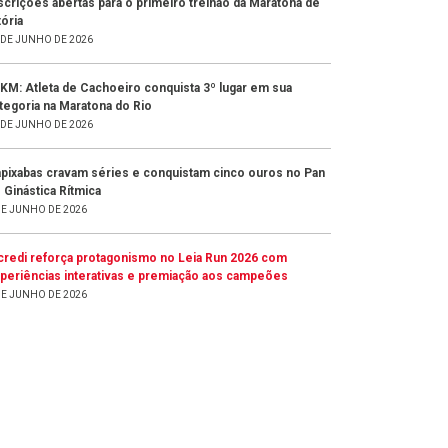
scrições abertas para o primeiro treinão da Maratona de
tória
 DE JUNHO DE 2026
KM: Atleta de Cachoeiro conquista 3º lugar em sua
tegoria na Maratona do Rio
 DE JUNHO DE 2026
pixabas cravam séries e conquistam cinco ouros no Pan
 Ginástica Rítmica
DE JUNHO DE 2026
credi reforça protagonismo no Leia Run 2026 com
periências interativas e premiação aos campeões
DE JUNHO DE 2026