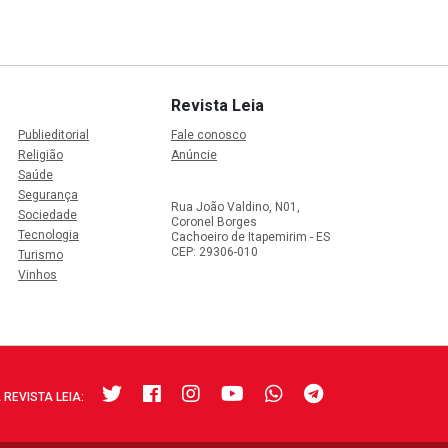
Revista Leia
Publieditorial
Fale conosco
Religião
Anúncie
Saúde
Segurança
Rua João Valdino, N01,
Sociedade
Coronel Borges
Tecnologia
Cachoeiro de Itapemirim - ES
CEP: 29306-010
Turismo
Vinhos
 REVISTA LEIA: