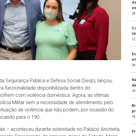
As
ex
28
Cu
Un
12
Es
en
28
Na
a Segurança Pública e Defesa Social (Sesp), lançou,
al
a funcionalidade disponibilizada dentro do
18
 sofrem com violência doméstica. Agora, as vítimas
ícia Militar sem a necessidade de atendimento pelo
Br
situação de violência que não podem, por ocasião do
pr
discando para o 190.
18
ís – aconteceu durante solenidade no Palácio Anchieta,
Pr