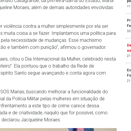
Renato Casagrande, da primeira-dama do Estado, Maria
pa
11
queline Moraes, além de demais autoridades envolvidas
Pr
r violência contra a mulher simplesmente por ela ser
Fa
30
muita coisa a se fazer. Implantamos uma política para
ão pela necessidade de mudanças. Esse machismo
De
ção e também com punição”, afirmou o governador.
ex
27
es, citou o Dia Internacional da Mulher, celebrado nesta
nteiro”. Ela pontuou que o trabalho da Rede de
Es
 Espírito Santo segue avançando e conta agora com
F
21
o SOS Marias, buscando melhorar a funcionalidade do
l da Polícia Militar pelas mulheres em situação de
enfrentamento a este tipo de crime carece dessa
ada e de criatividade, naquilo que for possível, como
 declarou Jacqueline Moraes.