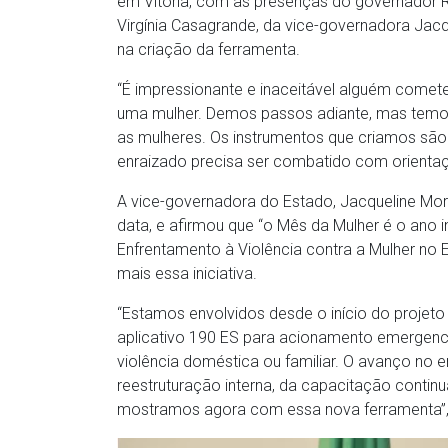
em Vitória, com as presenças do governador 
Virgínia Casagrande, da vice-governadora Jac
na criação da ferramenta.
“É impressionante e inaceitável alguém comete
uma mulher. Demos passos adiante, mas temos 
as mulheres. Os instrumentos que criamos s
enraizado precisa ser combatido com orienta
A vice-governadora do Estado, Jacqueline Mora
data, e afirmou que “o Mês da Mulher é o ano i
Enfrentamento à Violência contra a Mulher no
mais essa iniciativa.
“Estamos envolvidos desde o início do projet
aplicativo 190 ES para acionamento emergencia
violência doméstica ou familiar. O avanço no 
reestruturação interna, da capacitação continu
mostramos agora com essa nova ferramenta”,