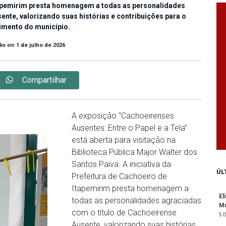
Itapemirim presta homenagem a todas as personalidades
nte, valorizando suas histórias e contribuições para o
imento do município.
ão
em
1 de julho de 2026
Compartilhar
A exposição “Cachoeirenses
Ausentes: Entre o Papel e a Tela”
está aberta para visitação na
Biblioteca Pública Major Walter dos
Santos Paiva. A iniciativa da
ÚL
Prefeitura de Cachoeiro de
Itapemirim presta homenagem a
El
todas as personalidades agraciadas
Mu
com o título de Cachoeirense
5 
Ausente, valorizando suas histórias