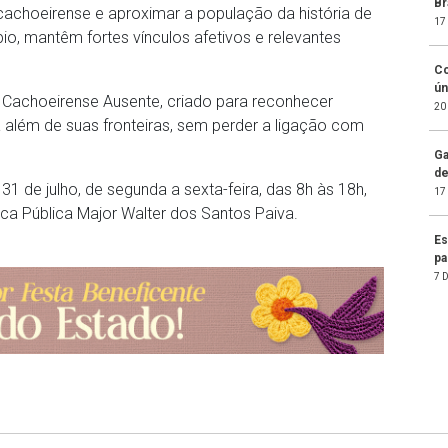
Br
l cachoeirense e aproximar a população da história de
17
o, mantêm fortes vínculos afetivos e relevantes
Co
ún
e Cachoeirense Ausente, criado para reconhecer
20
além de suas fronteiras, sem perder a ligação com
Ga
de
a 31 de julho, de segunda a sexta-feira, das 8h às 18h,
17
eca Pública Major Walter dos Santos Paiva.
Es
pa
7 