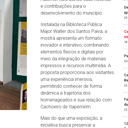
e contribuições para o
De
desenvolvimento do município.
ap
29
Instalada na Biblioteca Pública
Major Walter dos Santos Paiva, a
Ce
no
mostra apresenta um formato
18
inovador e interativo, combinando
elementos físicos e digitais por
Pa
meio da integração de materiais
30
impressos e recursos multimídia. A
proposta proporciona aos visitantes
Ca
uma experiência imersiva,
Ba
permitindo conhecer de forma
25
dinâmica a trajetória dos
homenageados e sua relação com
Fe
da
Cachoeiro de Itapemirim.
23
Mais do que uma exposição, a
12
iniciativa busca preservar a