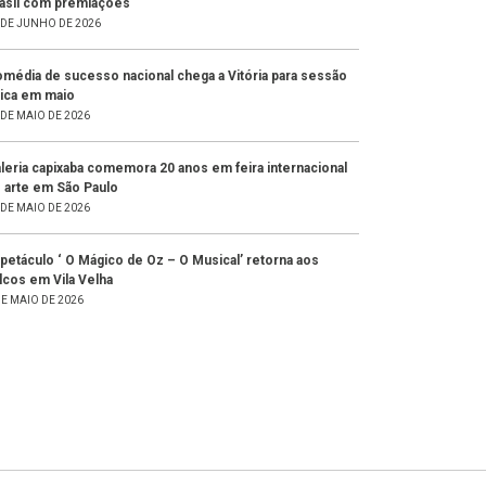
asil com premiações
 DE JUNHO DE 2026
média de sucesso nacional chega a Vitória para sessão
ica em maio
 DE MAIO DE 2026
leria capixaba comemora 20 anos em feira internacional
 arte em São Paulo
 DE MAIO DE 2026
petáculo ‘ O Mágico de Oz – O Musical’ retorna aos
lcos em Vila Velha
DE MAIO DE 2026