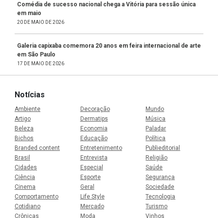
Comédia de sucesso nacional chega a Vitória para sessão única
em maio
20 DE MAIO DE 2026
Galeria capixaba comemora 20 anos em feira internacional de arte
em São Paulo
17 DE MAIO DE 2026
Notícias
Ambiente
Decoração
Mundo
Artigo
Dermatips
Música
Beleza
Economia
Paladar
Bichos
Educação
Política
Branded content
Entretenimento
Publieditorial
Brasil
Entrevista
Religião
Cidades
Especial
Saúde
Ciência
Esporte
Segurança
Cinema
Geral
Sociedade
Comportamento
Life Style
Tecnologia
Cotidiano
Mercado
Turismo
Crônicas
Moda
Vinhos