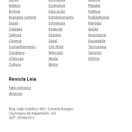
Beleza
Economia
Paladar
Bichos
Educação
Política
Branded content
Entretenimento
Publieditorial
Brasil
Entrevista
Religião
Cidades
Especial
Saúde
Ciência
Esporte
Segurança
Cinema
Geral
Sociedade
Comportamento
Life Style
Tecnologia
Cotidiano
Mercado
Turismo
Crônicas
Moda
Vinhos
Cultura
Motor
Revista Leia
Fale conosco
Anúncie
Rua João Valdino, N01, Coronel Borges
Cachoeiro de Itapemirim - ES
CEP: 29306-010