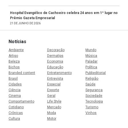
Hospital Evangélico de Cachoeiro celebra 24 anos em 1º lugar no
Prêmio Gazeta Empresarial
21 DE JUNHO DE 2026
Notícias
Ambiente
Decoração
Mundo
Artigo
Dermatips
Música
Beleza
Economia
Paladar
Bichos
Educação
Política
Branded content
Entretenimento
Publieditorial
Brasil
Entrevista
Religião
Cidades
Especial
Saúde
Ciência
Esporte
Segurança
Cinema
Geral
Sociedade
Comportamento
Life Style
Tecnologia
Cotidiano
Mercado
Turismo
Crônicas
Moda
Vinhos
Cultura
Motor