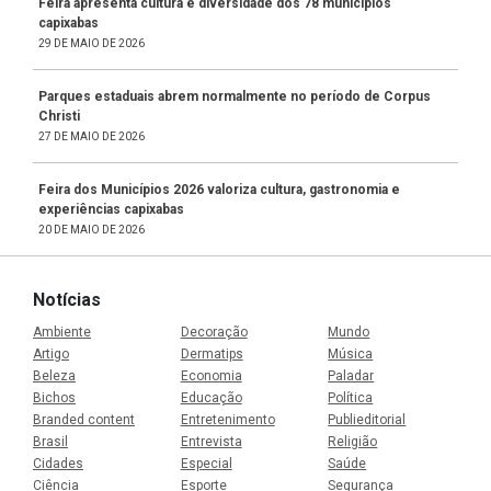
Feira apresenta cultura e diversidade dos 78 municípios
capixabas
29 DE MAIO DE 2026
Parques estaduais abrem normalmente no período de Corpus
Christi
27 DE MAIO DE 2026
Feira dos Municípios 2026 valoriza cultura, gastronomia e
experiências capixabas
20 DE MAIO DE 2026
Notícias
Ambiente
Decoração
Mundo
Artigo
Dermatips
Música
Beleza
Economia
Paladar
Bichos
Educação
Política
Branded content
Entretenimento
Publieditorial
Brasil
Entrevista
Religião
Cidades
Especial
Saúde
Ciência
Esporte
Segurança