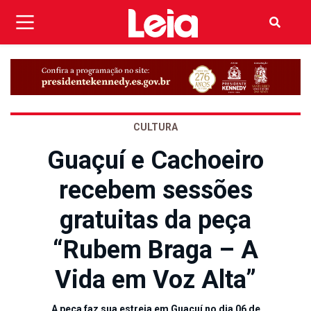
CULTURA
Guaçuí e Cachoeiro
recebem sessões
gratuitas da peça
“Rubem Braga – A
Vida em Voz Alta”
A peça faz sua estreia em Guaçuí no dia 06 de