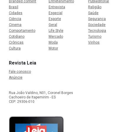
Branded content
Entretenimento
Publieditorial
Brasil
Entrevista
Religião
Cidades
Especial
Saúde
Ciência
Esporte
Segurança
Cinema
Geral
Sociedade
Comportamento
Life Style
Tecnologia
Cotidiano
Mercado
Turismo
Crônicas
Moda
Vinhos
Cultura
Motor
Revista Leia
Fale conosco
Anúncie
Rua João Valdino, N01, Coronel Borges
Cachoeiro de Itapemirim - ES
CEP: 29306-010