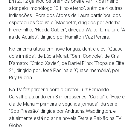
Em 2012 ganhou os prêmios Shell e APTR de melhor
ator pelo monólogo “O filho eterno”, além de 4 outras
indicações. Fora dos Atores de Laura participou dos
espetáculos “Céus” e “Macbeth”, dirigidos por Aderbal
Freire-Filho; “Hedda Gabler”, direção Walter Lima Jr e “A
ira de Aquiles”, dirigido por Hamilton Vaz Pereira.
No cinema atuou em nove longas, dentre eles: “Quase
dois irmãos”, de Lúcia Murat; “Sem Controle”, de Cris
D’amato; “Chico Xavier”, de Daniel Filho; “Tropa de Elite
2” , dirigido por José Padilha e “Quase memória”, por
Ruy Guerra.
Na TV fez parceria com o diretor Luiz Fernando
Carvalho atuando em 3 microsséries: “Capitu” e “Hoje é
dia de Maria – primeira e segunda jornada”, da série
“Sob Pressão” dirigida por Andrucha Waddington, e
atualmente está no ar na novela Terra e Paixão na TV
Globo.