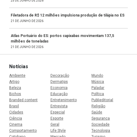
25 DE JUNHO DE 2026
Filetadora de R$ 12 milhões impulsiona produção de tilápia no ES
21 DE JUNHO DE 2026
Atlas Portuário do ES: portos capixabas movimentam 137,5
milhões de toneladas
21 DE JUNHO DE 2026
Notícias
Ambiente
Decoração
Mundo
Artigo
Dermatips
Música
Beleza
Economia
Paladar
Bichos
Educação
Política
Branded content
Entretenimento
Publieditorial
Brasil
Entrevista
Religião
Cidades
Especial
Saúde
Ciência
Esporte
Segurança
Cinema
Geral
Sociedade
Comportamento
Life Style
Tecnologia
Cotidiano
Mercado
Turismo